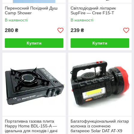
Переносний Похідний Душ
Світлодіодний ліхтарик
Camp Shower
SupFire — Cree F15-T
В наявності
В наявності
280
239
₴
₴
Купити
Купити
Портативна газова плита
Багатофункціональний ліхтар
Happy Home BDL-155-A —
колонка із сонячною
ідеальна для походів і дачі
батареєю Solar DAT AT-X9