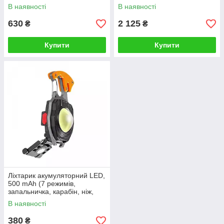
FM/MP3/TF/USB (AT-X9)
В наявності
В наявності
630
2 125
₴
₴
Купити
Купити
Ліхтарик акумуляторний LED,
500 mAh (7 режимів,
запальничка, карабін, ніж,
магніт, викрутки, свисток)
В наявності
380
₴