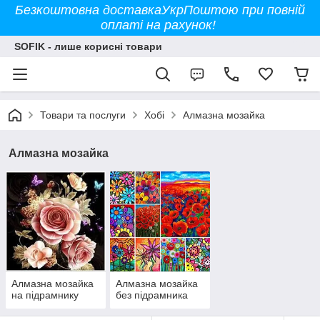
Безкоштовна доставкаУкрПоштою при повній
оплаті на рахунок!
SOFIK - лише корисні товари
Товари та послуги
Хобі
Алмазна мозайка
Алмазна мозайка
Алмазна мозайка
Алмазна мозайка
на підрамнику
без підрамника