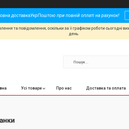
овна доставкаУкрПоштою при повній оплаті на рахунок!
ення та повідомлення, оскільки за її графіком роботи сьогодні в
день.
вна
Усі товари
Про нас
Доставка та оплата
банки