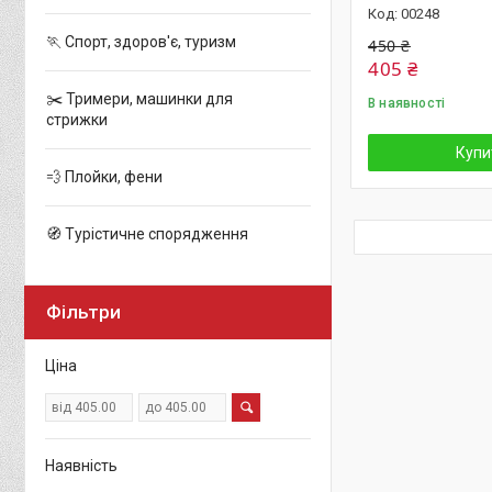
00248
🏃 Спорт, здоров'є, туризм
450 ₴
405 ₴
✂️ Тримери, машинки для
В наявності
стрижки
Купи
💨 Плойки, фени
🧭 Турістичне спорядження
Фільтри
Ціна
Наявність