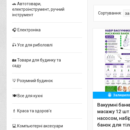
🚗 Автотовари,
електроінструмент, ручний
інструмент
🎧 Електроніка
🎣 Усе для риболовлі
🏡 Товари для будинку та
саду
💡 Розумний будинок
Залишилос
🍽 Все для кухні
Вакуумні банк
💄 Краса та здоров'є
масажу 12 шт.
насосом, наб
банок для тіл
💻 Компьютерні аксесуари