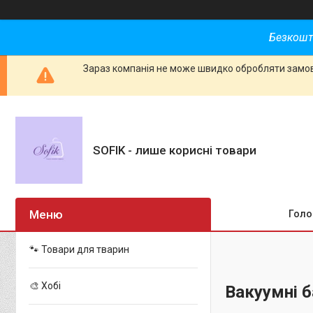
Безкошт
Зараз компанія не може швидко обробляти замовл
SOFIK - лише корисні товари
Голо
🐾 Товари для тварин
🎨 Хобі
Вакуумні 