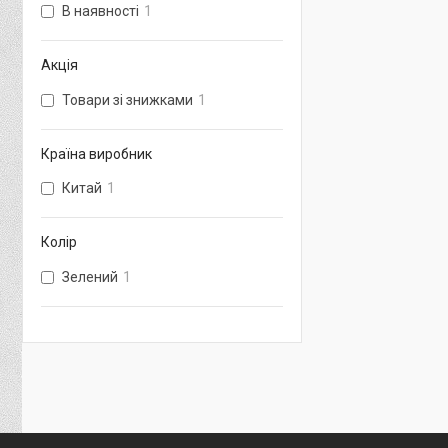
В наявності
1
Акція
Товари зі знижками
1
Країна виробник
Китай
1
Колір
Зелений
1