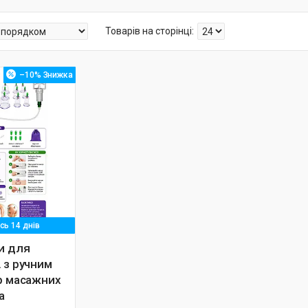
–10%
ь 14 днів
и для
 з ручним
ір масажних
а