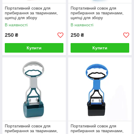
Портативний совок для
Портативний совок для
прибирання за тваринами,
прибирання за тваринами,
щипці для збору
щипці для збору
екскрементів собак і котів
екскрементів собак і котів
В наявності
В наявності
Рожевий
Блакитний
250
250
₴
₴
Купити
Купити
Портативний совок для
Портативний совок для
прибирання за тваринами,
прибирання за тваринами,