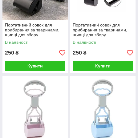
Портативний совок для
Портативний совок для
прибирання за тваринами,
прибирання за тваринами,
щипці для збору
щипці для збору
екскрементів собак і котів
екскрементів собак і котів
В наявності
В наявності
Чорний
250
250
₴
₴
Купити
Купити