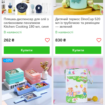
Пляшка-диспенсер для олії з
Дитячий термос DinoCup 520
силіконовим пензликом
мл із трубочкою та ремінцем
Kitchen Cooking 180 мл, синя
— зелений
В наявності
В наявності
262
830
₴
₴
Купити
Купити
–10%