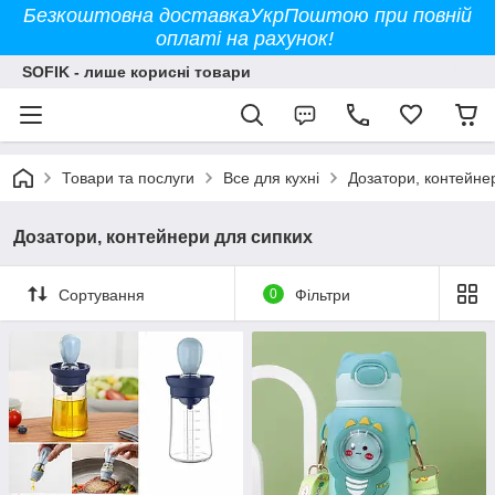
Безкоштовна доставкаУкрПоштою при повній
оплаті на рахунок!
SOFIK - лише корисні товари
Товари та послуги
Все для кухні
Дозатори, контейне
Дозатори, контейнери для сипких
Сортування
0
Фільтри