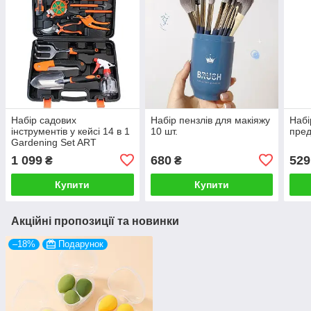
Набір садових
Набір пензлів для макіяжу
Набі
інструментів у кейсі 14 в 1
10 шт.
пред
Gardening Set ART
Універсальний садовий
1 099
680
529
₴
₴
набір
Купити
Купити
Акційні пропозиції та новинки
–18%
Подарунок