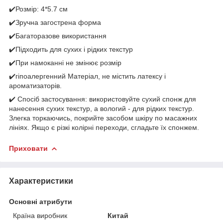
✔️Розмір: 4*5.7 см
✔️Зручна загострена форма
✔️Багаторазове використання
✔️Підходить для сухих і рідких текстур
✔️При намоканні не змінює розмір
✔️гіпоалергенний Матеріал, не містить латексу і
ароматизаторів.
✔️ Спосіб застосування: використовуйте сухий спонж для
нанесення сухих текстур, а вологий - для рідких текстур.
Злегка торкаючись, покрийте засобом шкіру по масажних
лініях. Якщо є різкі колірні переходи, сгладьте їх спонжем.
Приховати
Характеристики
Основні атрибути
Країна виробник
Китай