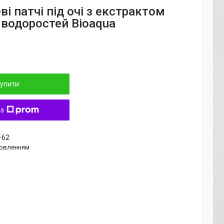
ві патчі під очі з екстрактом
 водоростей Bioaqua
упити
 з
-62
овленням