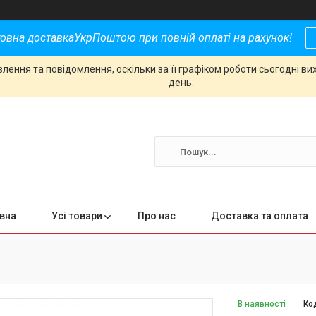
овна доставкаУкрПоштою при повній оплаті на рахунок!
ення та повідомлення, оскільки за її графіком роботи сьогодні в
день.
вна
Усі товари
Про нас
Доставка та оплата
В наявності
Ко