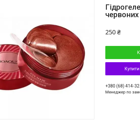
Гідрогеле
червоних
250 ₴
К
Купити
+380 (68) 414-32
Менеджер по зам