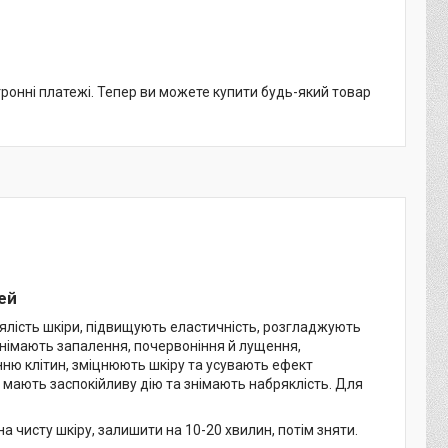
тронні платежі. Тепер ви можете купити будь-який товар
ей
ялість шкіри, підвищують еластичність, розгладжують
знімають запалення, почервоніння й лущення,
ню клітин, зміцнюють шкіру та усувають ефект
, мають заспокійливу дію та знімають набряклість. Для
 чисту шкіру, залишити на 10-20 хвилин, потім зняти.