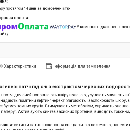
ару протягом 14 днів
за домовленістю
У компанії підключені елек
айту.
Характеристики
Інформація для замовлення
огелеві патчі під очі з екстрактом червоних водорост
 патчі для очей наповнюють шкіру вологою, усувають млявість і в'
, надають помітний ліфтинг-ефект. Загоюють і заспокоюють шкіру, 
збутися темних кругів. Стимулюють метаболізм, сприяють оновлен
паперу". Активізують синтез захисних протеїнів, виводять токсини
ування:
витягти патчі з паковання спеціальною ложечкою, нанести на