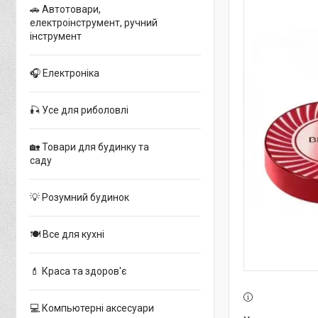
🚗 Автотовари,
електроінструмент, ручний
інструмент
🎧 Електроніка
🎣 Усе для риболовлі
🏡 Товари для будинку та
саду
💡 Розумний будинок
🍽 Все для кухні
💄 Краса та здоров'є
💻 Компьютерні аксесуари