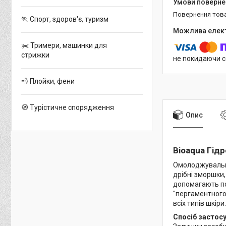
повернення тов
🏃 Спорт, здоров'є, туризм
✂️ Тримери, машинки для
стрижки
не покидаючи с
💨 Плойки, фени
🧭 Турістичне спорядження
Опис
Bioaqua Гідр
Омолоджувальні
дрібні зморшки
допомагають по
"пергаментного 
всіх типів шкіри.
Спосіб застос