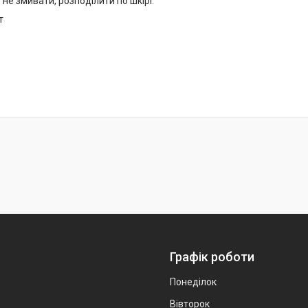
не змивати, розподілити по шкірі.
т
Графік роботи
Понеділок
Вівторок