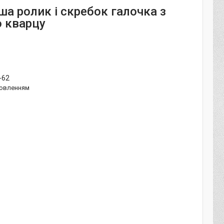
ша ролик і скребок галочка з
 кварцу
-62
овленням