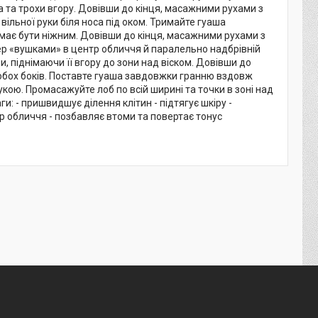
 та трохи вгору. Довівши до кінця, масажними рухами з
ь вільної руки біля носа під оком. Тримайте гуаша
к має бути ніжним. Довівши до кінця, масажними рухами з
сажер «вушками» в центр обличчя й паралельно надбрівній
, піднімаючи її вгору до зони над віском. Довівши до
 з обох боків. Поставте гуаша завдовжки гранню вздовж
укою. Промасажуйте лоб по всій ширині та точки в зоні над
 - пришвидшує ділення клітин - підтягує шкіру -
ір обличчя - позбавляє втоми та повертає тонус