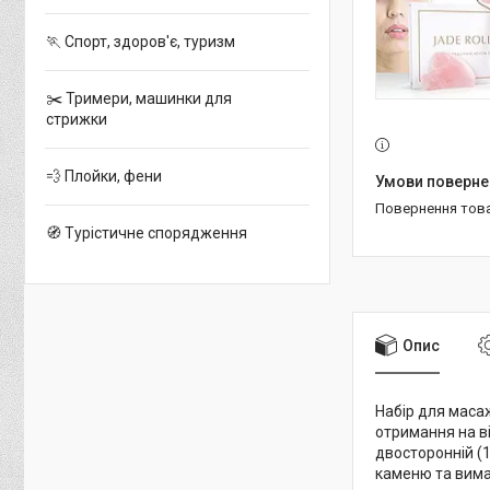
🏃 Спорт, здоров'є, туризм
✂️ Тримери, машинки для
стрижки
💨 Плойки, фени
повернення тов
🧭 Турістичне спорядження
Опис
Набір для масаж
отримання на в
двосторонній (1
каменю та вима