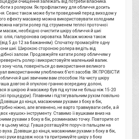
роцедури очищення залежать від потреби власника.
боти з ролером. Як профілактику для обличчя досить
дня. Сеанс також може бути проведений перед виходом у
льного ефекту масажер можна використовувати холодним
ожна нагріти ролер під струменем теплої проточної
асаж, необхідно очистити шкіру обличчя й шиї
ю: олія, гіалуронова сироватка. Масаж можна також
(від 5 до 12 за бажанням). Спочатку промасуйте одну
 зони шиї. Широкою стороною ролера ведіть від
одібної залози. Продовжуйте катати ролер обличчям у
переверніть ролер і використовуйте маленький валик.
у зону чола, поверніться до використання великого
туал використанням улюблених б'юті засобів. ЯК ПРОВІСТИ
бличчя й шиї звичним вам способом. На чисту шкіру
 гуаша довгою й опуклою гранню всередину долоні,
ся зі шкірою й масажер був під кутом не більш ніж 15-20
сієї процедури). Плавним і підтягувальним рухом повільно
Довівши до кінця, масажними рухами з боку в бік,
потрібно ніжно, але впевнено, не варто травмувати себе, а й
вох «вушок» інструменту. Ставимо її вушками вниз на
ними рухами з боку в бік, розминаємо точку. Повторите от
ру в цьому місці. Гуаша розташуйте поруч із пальцем на
 вуха. Довівши до кінця, масажними рухами з боку в бік,
ьної руки вздовж носа та притримуйте шкіру з боку