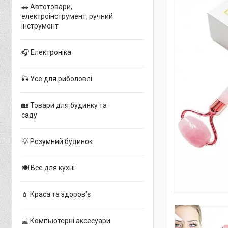
🚗 Автотовари,
електроінструмент, ручний
інструмент
🎧 Електроніка
🎣 Усе для риболовлі
🏡 Товари для будинку та
саду
💡 Розумний будинок
🍽 Все для кухні
💄 Краса та здоров'є
💻 Компьютерні аксесуари