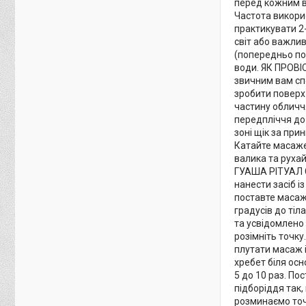
перед кожним в
Частота викори
практикувати 2
світ або важли
(попередньо по
води. ЯК ПРОВІ
звичним вам спо
зробити поверх 
частину обличч
передпліччя до
зоні щік за при
Катайте масажер
валика та рухай
ГУАША РІТУАЛ С
нанести засіб і
поставте масаже
градусів до тіл
та усвідомлено 
розімніть точку.
плутати масаж 
хребет біля осн
5 до 10 раз. По
підборіддя так,
розминаємо точк