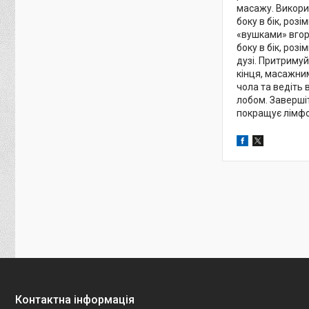
масажу. Викори
боку в бік, розі
«вушками» вгору
боку в бік, роз
дузі. Притримуй
кінця, масажним
чола та ведіть 
лобом. Заверші
покращує лімфот