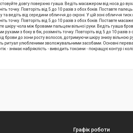
стовуйте довгу поверхню гуаша. Ведіть масажером від носа до вуха
мніть точку. Повторіть від 5 до 10 разів з обох боків. Поставте палец
 та ведіть від середини обличчя до скроні. У цій зоні обличчя тис
імніть точку. Повторіть від 5 до 10 разів з обох боків. Поставте ма
те шкіру чола між бровами пальцем вільної руки. Ведіть гуаша брови
и рухами з боку в бік, розімніть точку. Повторіть від 5 до 10 разів
від брови до зони росту волосся, дотримуючи шкіру знизу вільною р
ть ритуал улюбленими зволожувальними засобами. Основні переваги:
ік - знімає набряклість - виводить токсини - покращує контур і кол
Графік роботи