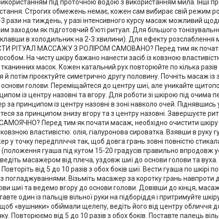
икористанням під проточною водою з використанням мила. Інші п
стання. Строгих обмежень немає, кожен сам вибирає свій режим ро
-3 рази на тиждень, у разі інтенсивного курсу масаж можливий що
вим заходом як підготовчий б'юті ритуал. Для більшого тонізува
клавши в холодильник на 2-3 хвилини). Для ефекту розслаблення м
СТИ РІТУАЛ МАССАЖУ З РОЛІРОМ САМОВАНО? Перед тим як почати м
собом. На чисту шкіру бажано нанести засіб із ковзною властивіст
тканинних масок. Кожен катальний рух повторюйте по кілька разів 
я й потім проєктуйте симетрично другу половину. Почніть масаж із
 основи голови. Переміщайтеся до центру шиї, але уникайте щитоп
нципом із центру назовні та вгору. Для роботи зі шкірою під очима 
 за принципом із центру назовні в зоні навколо очей. Піднявшись 
теся за принципом знизу вгору та з центру назовні. Завершуєте ри
АМОЯЧНО? Перед тим як почати масаж, необхідно очистити шкіру о
з ковзною властивістю: олія, гіалуронова сироватка. Взявши в руку
р у точку передпліччя так, щоб довга грань зовні повністю стикала
а (положення гуаша під кутом 15-20 градусів правильно впродовж у
ведіть масажером від плеча, уздовж шиї до основи голови та вуха. 
 Повторіть від 5 до 10 разів з обох боків шиї. Вести гуаша по шкірі 
із погладжуваннями. Візьміть масажер за коротку грань навпроти д
ови шиї та ведемо вгору до основи голови. Довівши до кінця, масаж
ставте один із пальців вільної руки на підборіддя і притримуйте шкі
 щоб «вушники» обіймали щелепу, ведіть його від центру обличчя до
у. Повторюємо від 5 до 10 разів з обох боків. Поставте палець віл