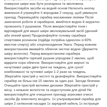
поверхня шкіри має бути розпарена та зволожена.
Використовуйте засоби на водній основі Натисніть кнопку
живлення й утримуйте її впродовж 2 секунд, щоб увімкнути
прилад. Переміщайте скрабер масажними лініями Після
закінчення роботи зі скрабером, вмийтеся водою й акуратно
промокніть її рушником. Після використовуйте тонік і
відповідний для вашої шкіри зволожувальний засіб (денний
або нічний крем) Продезінфікуйте головку скрабера
спиртовим розчином (підійде потрійна одеколон із 60%
вмістом спирту) або хлоргексидином Увага: Перед кожним
використанням вмивайте обличчя чистою водою (Держитте
шкіру вологою). Перед використанням скрабера
використовуйте гарячий рушник упродовж 2 хвилин, щоб
відкрити пори обличчя. Використовуйте для жирної та
нечутливої шкіри двічі-тричі на тиждень; для сухої/
комбінованої та чутливої шкіри 1-2 рази на тиждень.
Зберігайте пристрій у чистоті та дезінфікуйте. Використовуйте
скрабер не більш ніж 15 хвилин за один раз. Заходи безпеки:
Очищайте пристрій ватними дисками Зберігайте пристрій у
місці, з низькою вологістю та недоступним для дітей Не
використовуйте для очищення приладу агресивні очисні
засоби До комплекту входять: 1x ультразвуковий скрабер для
шкіри 2 силіконові насадки 1x зарядний кабель 1x інструкція