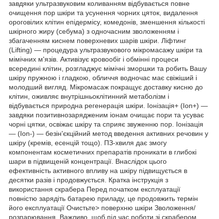
завдяки ультразвуковим коливанням відбувається повне
очищення пор шкіри та усунення чорних цяток, видалення
ороговілих клітин епідермісу, комедонів, зменшення кількості
шкірного жиру (себума) з одночасним зволоженням і
збагаченням киснем поверхневих шарів шкіри. Ліфтинг
(Lifting) — процедура ультразвукового мікромасажу шкіри та
мімічних м'язів. Активізує кровообіг і обмінні процеси
всередині клітин, розгладжує мімічні зморшки та робить Вашу
шкіру пружною і гладкою, обличчя водночас має свіжіший і
молодший вигляд. Мікромасаж покращує доставку кисню до
клітин, оживляє внутрішньоклітинний метаболізм і
відбувається природна регенерація шкіри. Іонізація+ (Ion+) —
завдяки позитивнозарядженим іонам очищає пори та усуває
чорні цятки, освіжає шкіру та сприяє звуженню пор. Іонізація
— (Ion-) — безін'єкційний метод введення активних речовин у
шкіру (кремів, есенцій тощо). ПЗ-хвиля дає змогу
компонентам косметичних препаратів проникати в глибокі
шари в підвищеній концентрації. Внаслідок цього
ефективність активного впливу на шкіру підвищується в
десятки разів і продовжується. Кратка інструкція з
використання скрабера Перед початком експлуатації
повністю зарядіть батарею приладу, це продовжить термін
його експлуатації Очистьте> поверхню шкіри Зволоження/
розпарювання. Важливо, щоб під час роботи зі скрабером