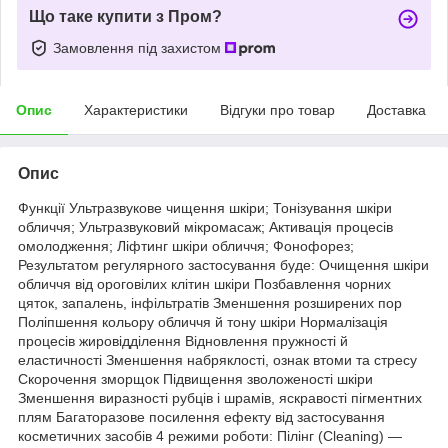
Що таке купити з Пром?
Замовлення під захистом
Опис
Характеристики
Відгуки про товар
Доставка
Опис
Функції Ультразвукове чищення шкіри; Тонізування шкіри
обличчя; Ультразвуковий мікромасаж; Активація процесів
омолодження; Ліфтинг шкіри обличчя; Фонофорез;
Результатом регулярного застосування буде: Очищення шкіри
обличчя від ороговілих клітин шкіри Позбавлення чорних
цяток, запалень, інфільтратів Зменшення розширених пор
Поліпшення кольору обличчя й тону шкіри Нормалізація
процесів жировідділення Відновлення пружності й
еластичності Зменшення набряклості, ознак втоми та стресу
Скорочення зморщок Підвищення зволоженості шкіри
Зменшення виразності рубців і шрамів, яскравості пігментних
плям Багаторазове посилення ефекту від застосування
косметичних засобів 4 режими роботи: Пілінг (Cleaning) —