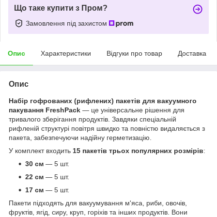
Що таке купити з Пром?
Замовлення під захистом
Опис
Характеристики
Відгуки про товар
Доставка
Опис
Набір гофрованих (рифлених) пакетів для вакуумного
пакування FreshPack
— це універсальне рішення для
тривалого зберігання продуктів. Завдяки спеціальній
рифленій структурі повітря швидко та повністю видаляється з
пакета, забезпечуючи надійну герметизацію.
У комплект входить
15 пакетів трьох популярних розмірів
:
30 см
— 5 шт.
22 см
— 5 шт.
17 см
— 5 шт.
Пакети підходять для вакуумування м'яса, риби, овочів,
фруктів, ягід, сиру, круп, горіхів та інших продуктів. Вони