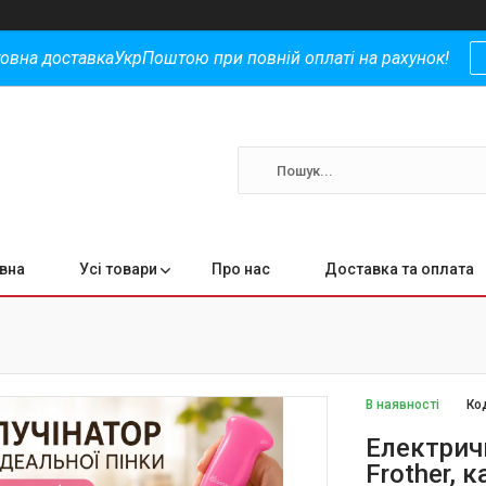
овна доставкаУкрПоштою при повній оплаті на рахунок!
вна
Усі товари
Про нас
Доставка та оплата
В наявності
Ко
Електричн
Frother, 