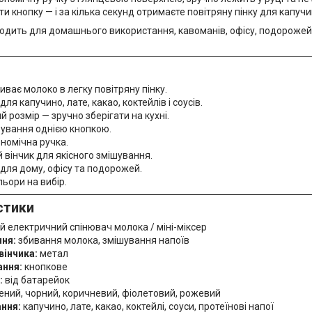
ути кнопку — і за кілька секунд отримаєте повітряну пінку для капучи
дходить для домашнього використання, кавоманів, офісу, подороже
ває молоко в легку повітряну пінку.
для капучино, лате, какао, коктейлів і соусів.
 розмір — зручно зберігати на кухні.
рування однією кнопкою.
номічна ручка.
вінчик для якісного змішування.
для дому, офісу та подорожей.
льори на вибір.
стики
й електричний спінювач молока / міні-міксер
ня:
збивання молока, змішування напоїв
вінчика:
метал
ання:
кнопкове
:
від батарейок
ений, чорний, коричневий, фіолетовий, рожевий
ння:
капучино, лате, какао, коктейлі, соуси, протеїнові напої