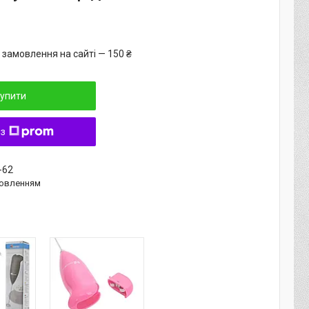
 замовлення на сайті — 150 ₴
упити
 з
-62
овленням