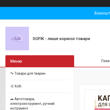
Безкошт
SOFIK - лише корисні товари
Голо
🐾 Товари для тварин
🎨 Хобі
🚗 Автотовари,
електроінструмент, ручний
інструмент