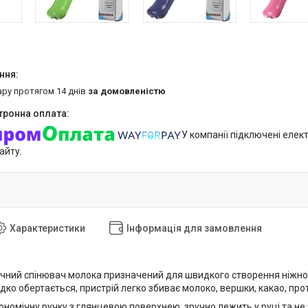
ару протягом 14 днів
за домовленістю
У компанії підключені елек
айту.
Характеристики
Інформація для замовлення
чний спінювач молока призначений для швидкого створення ніжної
дко обертається, пристрій легко збиває молоко, вершки, какао, протеїн
номічну ручку з глянцевою поверхнею, зручно лежить у руці та не 