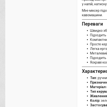
у напій, натисн
Міні-міксер пі
кавомашини.
Переваги
Швидко зби
Підходить 
Компактний
Просте ке
Легка ерго
Металевий 
Підходить 
Яскраві ко
Характери
Тип:
ручни
Призначен
Матеріал 
Тип керув
Живлення
Колір:
зел
Застосува