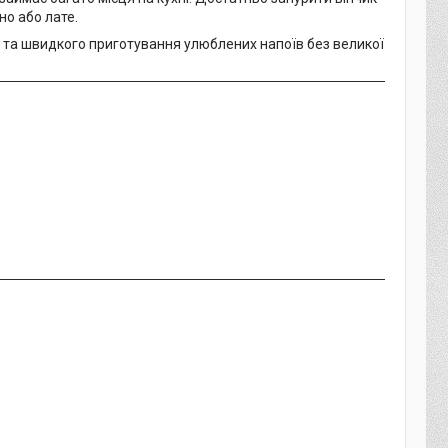
но або лате.
й та швидкого приготування улюблених напоїв без великої