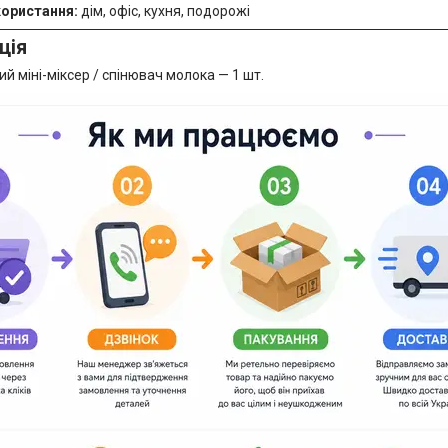
ористання:
дім, офіс, кухня, подорожі
ція
й міні-міксер / спінювач молока — 1 шт.