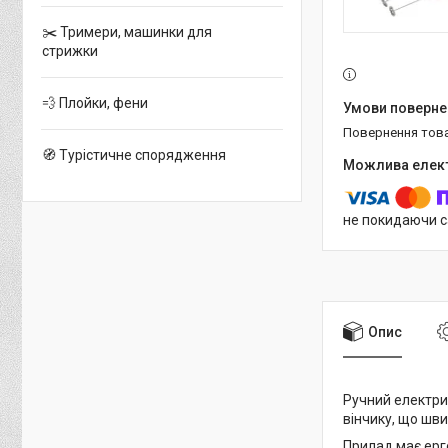
✂️ Тримери, машинки для
стрижки
💨 Плойки, фени
повернення тов
🧭 Турістичне спорядження
не покидаючи с
Опис
Ручний електри
вінчику, що шви
Прилад має ерго