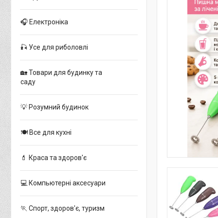
🎧 Електроніка
🎣 Усе для риболовлі
🏡 Товари для будинку та
саду
💡 Розумний будинок
🍽 Все для кухні
💄 Краса та здоров'є
💻 Компьютерні аксесуари
🏃 Спорт, здоров'є, туризм