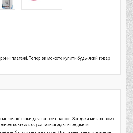
тронні платежі. Тепер ви можете купити будь-який товар
 молочної пінки для кавових напоїв. Завдяки металевому
ові коктейлі, соуси та інші рідкі інгредієнти.
займає багато місця на кухні. Достатньо занурити вінчик