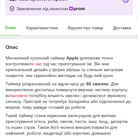
Замовлення під захистом
Опис
Характеристики
Відгуки про товар
Доставка
Опис
Механічний кухонний таймер
Apple
допоможе точно
контролюват
и час
під час приготування їжі. Він має
оригінальний дизайн у формі яблука та стильне металеве
покриття, яке гармонійно виглядає на будь-якій кухні.
Таймер розрахований на відлік часу до
60 хвилин
. Для
використання достатньо повернути верхню частину корпусу,
вст
ановити
потрібну кількість хвилин і дочекатися звукового
сигналу. Пристрій не потребує батарейок або підключення до
мережі, тому завжди готовий до роботи.
Такий таймер стане корисним аксесуаром для випічки,
приготування м’яса, риби, овочів, пасти, каш, яєць, десертів
та інших страв. Також його можна використовувати для
навчання, роботи, медитації або коротких домашніх