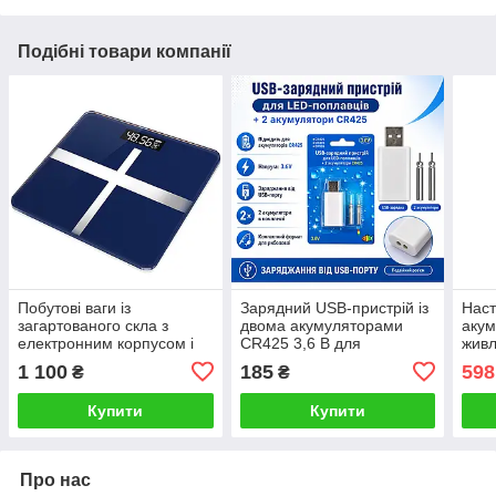
Подібні товари компанії
Побутові ваги із
Зарядний USB-пристрій із
Наст
загартованого скла з
двома акумуляторами
акум
електронним корпусом і
CR425 3,6 В для
живл
зарядкою через USB
світлодіодних рибальських
ліхт
1 100
185
598
₴
₴
поплавців
Купити
Купити
Про нас