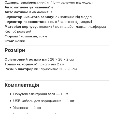
Одиниці вимірювання:
кг / lb — залежно від моделі
Автоматичне увімкнення:
є
Автоматичне вимкнення:
є
Індикатор низького заряду:
є / залежно від моделі
Індикатор перевантаження:
є / залежно від моделі
Матеріал корпусу:
пластик / скляна або гладка платформа
Колір:
рожевий
Формат:
компактні, тонкі
Стан:
новий
Розміри
Орієнтовний розмір ваг:
26 × 26 × 2 см
Товщина корпусу:
приблизно 2 см
Розмір платформи:
приблизно 26 × 26 см
Комплектація
Побутові електронні ваги — 1 шт.
USB-кабель для заряджання — 1 шт.
Упаковка — 1 шт.