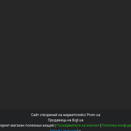
Сайт створений на маркетплейсі
Prom.ua
Продавець на Bigl.ua
Sofik - интернет магазин полезных вещей |
Поскаржитися на контент
|
Політика конфіде
Select Language
▼