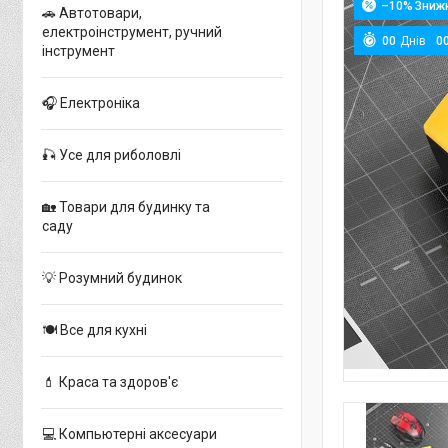
–10%
🚗 Автотовари,
електроінструмент, ручний
0
0
Днів
0
інструмент
🎧 Електроніка
🎣 Усе для риболовлі
🏡 Товари для будинку та
саду
💡 Розумний будинок
🍽 Все для кухні
💄 Краса та здоров'є
💻 Компьютерні аксесуари