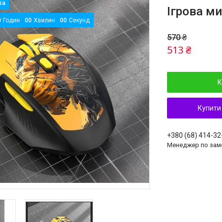
Ігрова м
0
Годин
0
0
Хвилин
0
0
Секунд
570 ₴
513 ₴
К
Купити
+380 (68) 414-32
Менеджер по зам