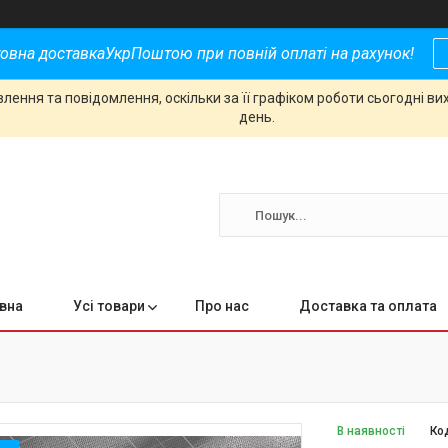
овна доставкаУкрПоштою при повній оплаті на рахунок!
ення та повідомлення, оскільки за її графіком роботи сьогодні в
день.
вна
Усі товари
Про нас
Доставка та оплата
В наявності
Ко