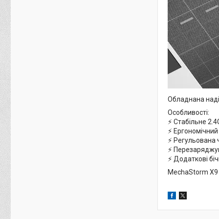
Обладнана надій
Особливості:
⚡️ Стабільне 2.
⚡️ Ергономічний
⚡️ Регульована 
⚡️ Перезаряджу
⚡️ Додаткові біч
MechaStorm X9 —