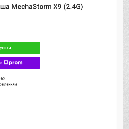
иша MechaStorm X9 (2.4G)
упити
 з
-62
овленням