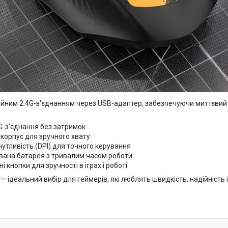
ним 2.4G-з'єднанням через USB-адаптер, забезпечуючи миттєвий відг
4G-з'єднання без затримок
 корпус для зручного хвату
чутливість (DPI) для точного керування
вана батарея з тривалим часом роботи
ні кнопки для зручності в іграх і роботі
 ідеальний вибір для геймерів, які люблять швидкість, надійність і