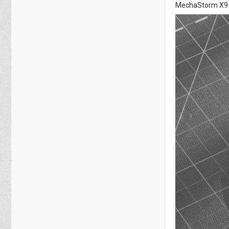
MechaStorm X9 