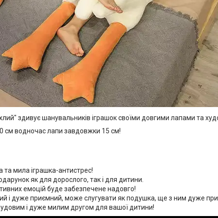
ахлий" здивує шанувальників іграшок своїми довгими лапами та худ
50 см водночас лапи завдовжки 15 см!
 та мила іграшка-антистрес!
дарунок як для дорослого, так і для дитини.
тивних емоцій буде забезпечене надовго!
ий і дуже приємний, може слугувати як подушка, ще з ним дуже пр
чудовим і дуже милим другом для вашої дитини!