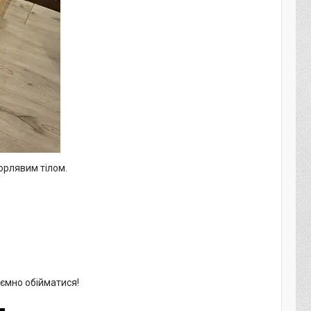
орлявим тілом.
иємно обійматися!