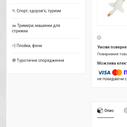
🏃 Спорт, здоров'є, туризм
✂️ Тримери, машинки для
стрижки
💨 Плойки, фени
повернення тов
🧭 Турістичне спорядження
не покидаючи с
Опис