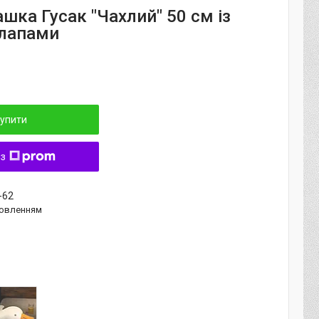
ашка Гусак "Чахлий" 50 см із
лапами
упити
 з
-62
овленням