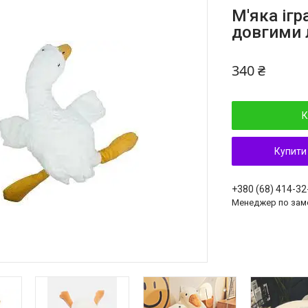
М'яка ігр
довгими 
340 ₴
К
Купити
+380 (68) 414-32
Менеджер по зам