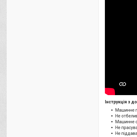
Інструкція з д
Машинне п
Не отбели
Машинне с
Не прасува
Не піддав