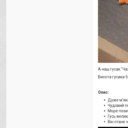
А наш гусак "Ч
Висота гусака 
Опис:
Дуже м'яка
Чудовий по
Море пози
Гусь велик
Він стане 