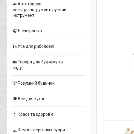
🚗 Автотовари,
електроінструмент, ручний
інструмент
🎧 Електроніка
🎣 Усе для риболовлі
🏡 Товари для будинку та
саду
💡 Розумний будинок
🍽 Все для кухні
💄 Краса та здоров'є
💻 Компьютерні аксесуари