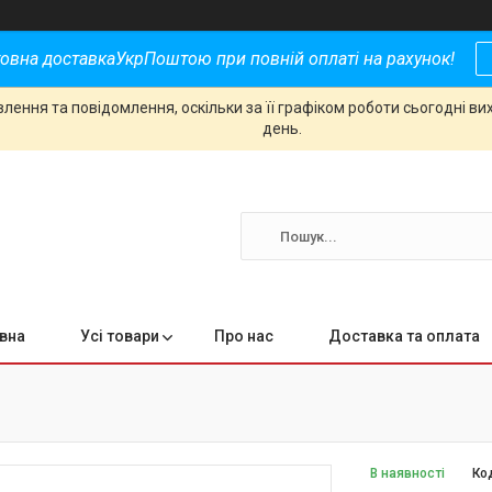
овна доставкаУкрПоштою при повній оплаті на рахунок!
ення та повідомлення, оскільки за її графіком роботи сьогодні в
день.
вна
Усі товари
Про нас
Доставка та оплата
В наявності
Ко