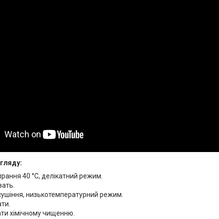
огляду:
рання 40 °C, делікатний режим.
вать.
ушіння, низькотемпературний режим.
ти.
ати хімічному чищенню.