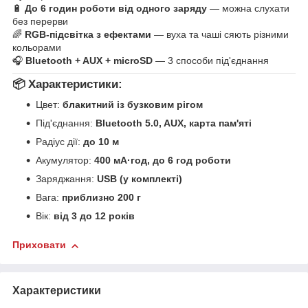
🔋
До 6 годин роботи від одного заряду
— можна слухати
без перерви
🌈
RGB-підсвітка з ефектами
— вуха та чаші сяють різними
кольорами
🎧
Bluetooth + AUX + microSD
— 3 способи під'єднання
📦
Характеристики:
Цвет:
блакитний із бузковим рігом
Під'єднання:
Bluetooth 5.0, AUX, карта пам'яті
Радіус дії:
до 10 м
Акумулятор:
400 мА·год, до 6 год роботи
Заряджання:
USB (у комплекті)
Вага:
приблизно 200 г
Вік:
від 3 до 12 років
Приховати
Характеристики