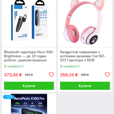
Bluetooth гарнітура Hoco E60
Бездротові навушники з
Brightness — до 10 годин
котячими вушками Cat MZ-
роботи, шумозаглушення,
023 Гарнітура з RGB
бізнес-дизайн
підсвіткою FM microSD
В наявності
В наявності
Рожеві
373,50
359,10
₴
₴
415 ₴
399 ₴
Купити
Купити
–10%