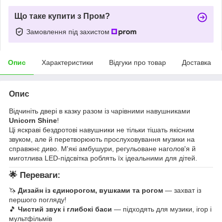
Що таке купити з Пром?
Замовлення під захистом
Опис
Характеристики
Відгуки про товар
Доставка
Опис
Відчиніть двері в казку разом із чарівними навушниками
Unicorn Shine
!
Ці яскраві бездротові навушники не тільки тішать якісним
звуком, але й перетворюють прослуховування музики на
справжнє диво. М'які амбушури, регульоване наголов'я й
миготлива LED-підсвітка роблять їх ідеальними для дітей.
🌟
Переваги:
🦄
Дизайн із єдинорогом, вушками та рогом
— захват із
першого погляду!
🎵
Чистий звук і глибокі баси
— підходять для музики, ігор і
мультфільмів