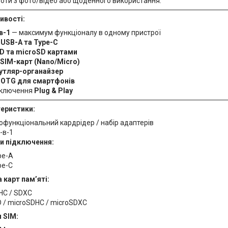
оти з фото/відео або щоденного використання.
ивості:
в-1
— максимум функціоналу в одному пристрої
а
USB-A та Type-C
D та microSD картами
SIM-карт (Nano/Micro)
утляр-органайзер
а
OTG для смартфонів
дключення
Plug & Play
теристики:
офункціональний кардрідер / набір адаптерів
-в-1
и підключення:
pe-A
pe-C
 карт пам’яті:
HC / SDXC
 / microSDHC / microSDXC
 SIM: