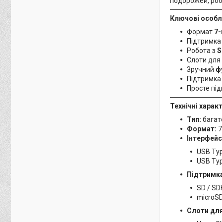
подорожей, роб
Ключові особл
Формат
7-
Підтримк
Робота з
S
Слоти для
Зручний
ф
Підтримк
Просте пі
Технічні харак
Тип:
багат
Формат:
7
Інтерфейс
USB Ty
USB Ty
Підтримка
SD / SD
microSD
Слоти для