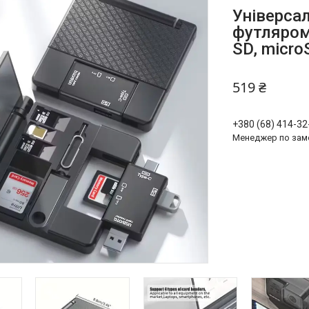
Універсал
футляром,
SD, micro
519 ₴
+380 (68) 414-32
Менеджер по зам