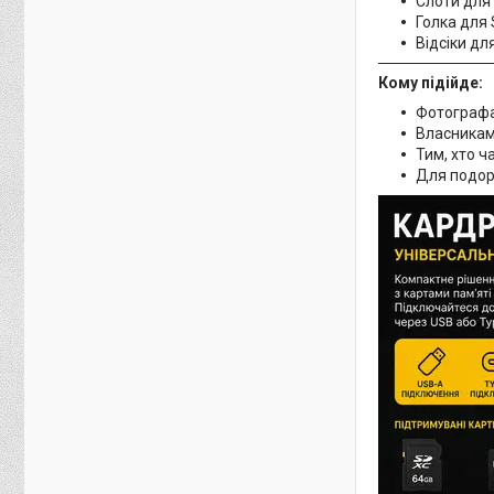
Слоти для
Голка для 
Відсіки дл
Кому підійде:
Фотографа
Власникам
Тим, хто 
Для подор